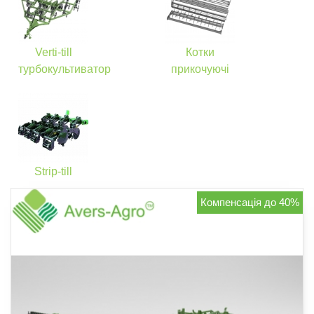
Verti-till
Котки
турбокультиватор
прикочуючі
Strip-till
Компенсація до 40%