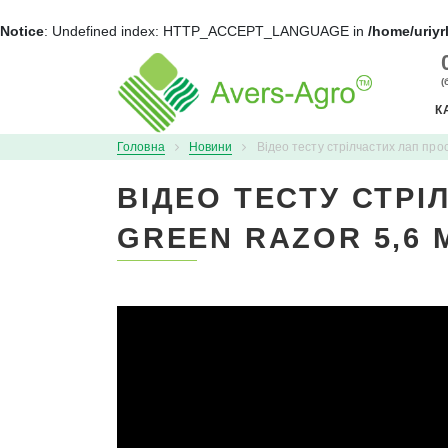
Notice
: Undefined index: HTTP_ACCEPT_LANGUAGE in
/home/uriyr
+
(
К
Головна
Новини
Відео тесту стрілчастих лап прос
ВІДЕО ТЕСТУ СТР
GREEN RAZOR 5,6 