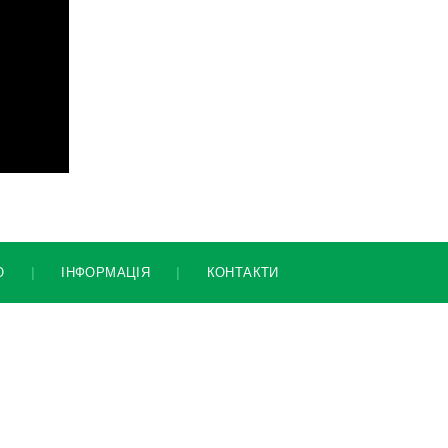
УСТАТКУВАННЯ ДЛЯ ТЕЛЕСКОПІЧНИХ НАВАНТАЖУВАЧІВ
ЗРОШУВАЛЬНІ СИСТЕМИ
Ю
|
ІНФОРМАЦІЯ
|
КОНТАКТИ