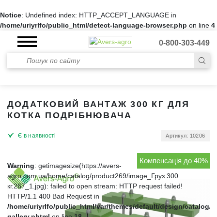
Notice
: Undefined index: HTTP_ACCEPT_LANGUAGE in
/home/uriyrlfo/public_html/detect-language-browser.php
on line
4
0-800-303-449
ДОДАТКОВИЙ ВАНТАЖ 300 КГ ДЛЯ
КОТКА ПОДРІБНЮВАЧА
Є в наявності
Артикул: 10206
Компенсація до 40%
Warning
: getimagesize(https://avers-
agro.com.ua/home/catalog/product269/image_Груз 300
кг.267_1.jpg): failed to open stream: HTTP request failed!
HTTP/1.1 400 Bad Request in
/home/uriyrlfo/public_html/var/themes/default/design/catalog/p
gallery.phtml
on line
18