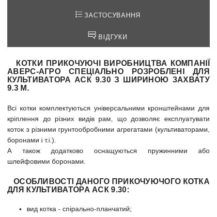
ЗАСТОСУВАННЯ
ВІДГУКИ
КОТКИ ПРИКОЧУЮЧІ
ВИРОБНИЦТВА КОМПАНІЇ
АВЕРС-АГРО СПЕЦІАЛЬНО РОЗРОБЛЕНІ ДЛЯ
КУЛЬТИВАТОРА АСК 9.30 З ШИРИНОЮ ЗАХВАТУ
9.3 М.
Всі котки комплектуються універсальними кронштейнами для
кріплення до різних видів рам, що дозволяє експлуатувати
коток з різними грунтообробними агрегатами (культиваторами,
боронами і т.і.).
А також додатково оснащуються пружинними або
шлейфовими боронами.
ОСОБЛИВОСТІ ДАНОГО ПРИКОЧУЮЧОГО КОТКА
ДЛЯ КУЛЬТИВАТОРА АСК 9.30:
вид котка - спірально-планчатий;