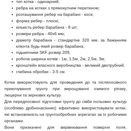
тип котка - одинарний;
ребра на котках з прямокутним перетином;
розташування ребер на барабані - косе;
форма ребер - плоскі;
кількість ребер барабана - 8 шт;
розміри ребра - 40х6 мм;
діаметр барабана - стандартне 320 мм, за бажанням
клієнта будь-який розмір барабана;
підшипники SKF розмір 209;
робоча ширина котків - 1м, 1,5м, 2м, 2,5м, 3м;
кронштейн власного виробництва - великий двотрубний;
глибина обробки - 3-5 см.
Котки використовують для проведения до та післяпосівного
прикочування грунту при вирощуванні озимого ріпаку,
люцерни та зернових культур.
Для передпосівної підготовки грунту до сівби польових культур
(особливо дрібнонасінних) ефективно використовувати котки,
які встановлюють на грунтообробних агрегатах за їх робочими
органами.
Вони призначені для вирівнювання поверхні поля,