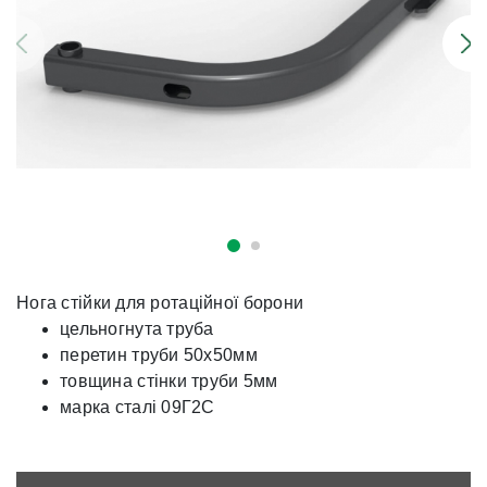
Нога стійки для ротаційної борони
цельногнута труба
перетин труби 50х50мм
товщина стінки труби 5мм
марка сталі 09Г2С