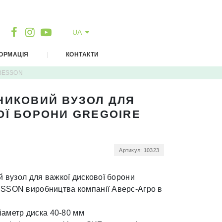
EN
DE
UA
FR
ОРМАЦІЯ
|
КОНТАКТИ
 BESSON
АТЕРІАЛИ ДЛЯ СКАЧУВАННЯ
ОВИНИ
НИКОВИЙ ВУЗОЛ ДЛЯ
ІДЕО
ОЇ БОРОНИ GREGOIRE
ПЛАТА І ДОСТАВКА
УБЛІЧНИЙ ДОГОВІР - ОФЕРТА
АРАНТІЯ
Артикул: 10323
 вузол для важкої дискової борони
SON виробництва компанії Аверс-Агро в
іаметр диска 40-80 мм