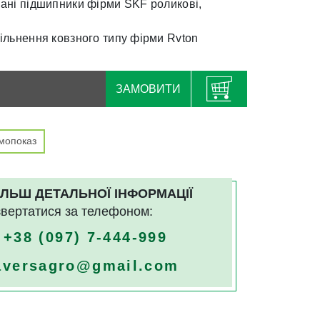
вані підшипники фірми SKF роликові,
щільнення ковзного типу фірми Rvton
ЗАМОВИТИ
мопоказ
ІЛЬШ ДЕТАЛЬНОЇ ІНФОРМАЦІЇ
звертатися за телефоном:
+38
(097) 7-444-999
aversagro@gmail.com