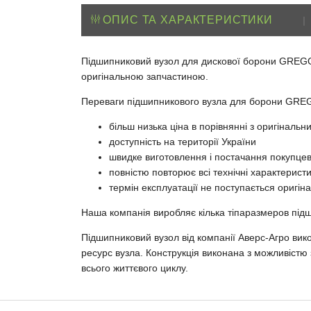
ОПИС ТА ХАРАКТЕРИСТИКИ
|
Підшипниковий вузол для дискової борони GREGOI
оригінальною запчастиною.
Переваги підшипникового вузла для борони GREG
більш низька ціна в порівнянні з оригіналь
доступність на території України
швидке виготовлення і постачання покупцев
повністю повторює всі технічні характерист
термін експлуатації не поступається оригін
Наша компанія виробляє кілька тіпаразмеров пі
Підшипниковий вузол від компанії Аверс-Агро вико
ресурс вузла. Конструкція виконана з можливістю
всього життєвого циклу.