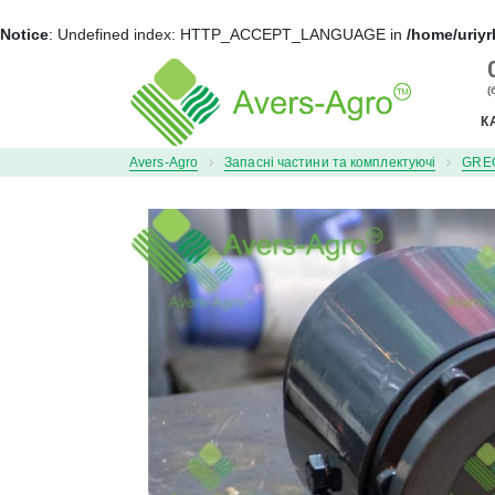
Notice
: Undefined index: HTTP_ACCEPT_LANGUAGE in
/home/uriyr
+
(
К
Avers-Agro
Запасні частини та комплектуючі
GRE