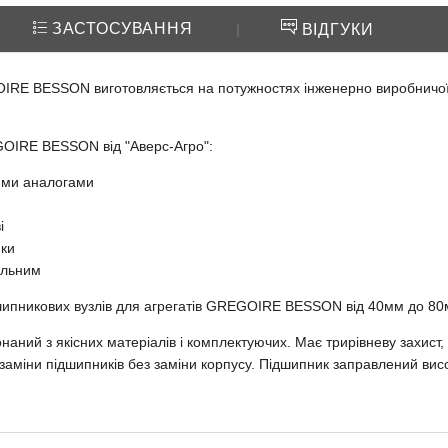
ЗАСТОСУВАННЯ
|
ВІДГУКИ
RE BESSON виготовляється на потужностях інженерно виробничої ко
OIRE BESSON від "Аверс-Агро":
ними аналогами
і
ики
альним
дшипникових вузлів для агрегатів GREGOIRE BESSON від 40мм до 80
наний з якісних матеріалів і комплектуючих. Має трирівневу захист
 заміни підшипників без заміни корпусу. Підшипник заправлений ви