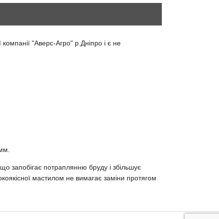
мпанії "Аверс-Агро" р.Дніпро і є не
мм.
, що запобігає потраплянню бруду і збільшує
сокоякісної мастилом не вимагає заміни протягом