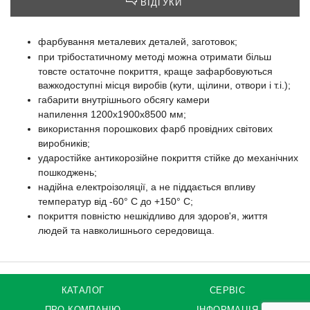
ВІДГУКИ
фарбування металевих деталей, заготовок;
при трібостатичному методі можна отримати більш
товсте остаточне покриття, краще зафарбовуються
важкодоступні місця виробів (кути, щілини, отвори і т.і.);
габарити внутрішнього обсягу камери
напилення 1200х1900х8500 мм;
використання порошкових фарб провідних світових
виробників;
ударостійке антикорозійне покриття стійке до механічних
пошкоджень;
надійна електроізоляції, а не піддається впливу
температур від -60° C до +150° C;
покриття повністю нешкідливо для здоров'я, життя
людей та навколишнього середовища.
КАТАЛОГ
СЕРВІС
ПРО КОМПАНІЮ
ІНФОРМАЦІЯ