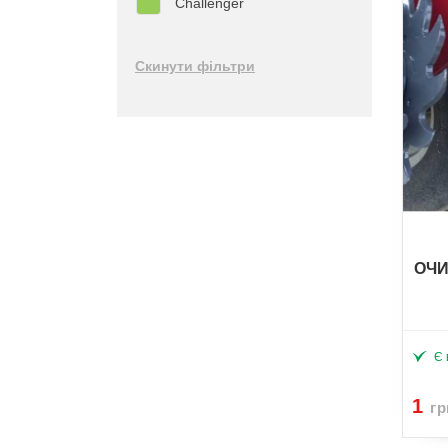
Challenger
Скинути фільтри
ОЧИ
Є 
1
гр