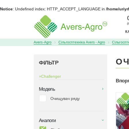
Notice
: Undefined index: HTTP_ACCEPT_LANGUAGE in
/home/uriyr
+
(
К
Avers-Agro
Сільгосптехніка Avers - Agro
Сільгоспт
ОЧ
ФІЛЬТР
×
Challenger
Впор
Модель
Очищувач ряду
Аналоги