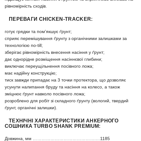
рівномірність сходів.
ПЕРЕВАГИ CHICKEN-TRACKER:
готує грядки та пом'якшує ґрунт;
сприяє перемішування ґрунту з органічними залишками за
технологією no-till;
зберігає рівномірність внесення насіння у ґрунт;
дає однорідне розміщення насіннєвої глибини;
виключає переущільнення посівного ложа;
має надійну конструкцію;
тиск завжди припадає на 3 точки протектора, що дозволяє
усунути налипання бруду та насіння на колесо, а також
зміцнює ґрунт навколо посівного ложа;
розроблено для робіт зі складного ґрунту (вологий, твердий
ґрунт, органічні залишки).
ТЕХНІЧНІ ХАРАКТЕРИСТИКИ АНКЕРНОГО
СОШНИКА TURBO SHANK PREMIUM:
Довжина, мм …………………………………….…1185