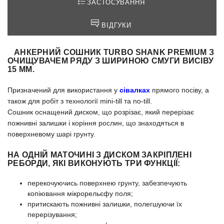
ЗАСТОСУВАННЯ
ВІДГУКИ
АНКЕРНИЙ СОШНИК TURBO SHANK PREMIUM З
ОЧИЩУВАЧЕМ РЯДУ З ШИРИНОЮ СМУГИ ВИСІВУ
15 ММ.
Призначений для використання у
сівалках
прямого посіву, а
також для робіт з технології mini-till та no-till.
Сошник оснащений диском, що розрізає, який перерізає
пожнивні залишки і коріння рослин, що знаходяться в
поверхневому шарі грунту.
НА ОДНІЙ МАТОЧИНІ З ДИСКОМ ЗАКРІПЛЕНІ
РЕБОРДИ, ЯКІ ВИКОНУЮТЬ ТРИ ФУНКЦІЇ:
перекочуючись поверхнею грунту, забезпечують
копіювання мікрорельєфу поля;
притискають пожнивні залишки, полегшуючи їх
перерізування;