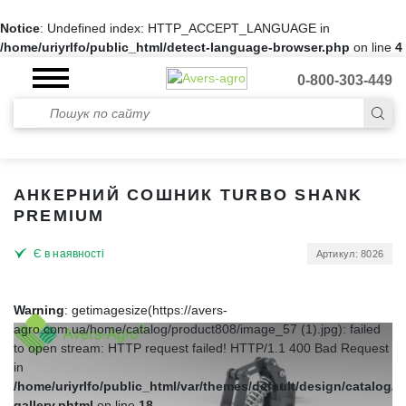
Notice
: Undefined index: HTTP_ACCEPT_LANGUAGE in
/home/uriyrlfo/public_html/detect-language-browser.php
on line
4
0-800-303-449
АНКЕРНИЙ СОШНИК TURBO SHANK
PREMIUM
Є в наявності
Артикул: 8026
Warning
: getimagesize(https://avers-
agro.com.ua/home/catalog/product808/image_57 (1).jpg): failed
to open stream: HTTP request failed! HTTP/1.1 400 Bad Request
in
/home/uriyrlfo/public_html/var/themes/default/design/catalog/p
gallery.phtml
on line
18