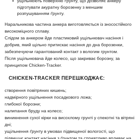
ущільнюють поверхню ґрунту, що дозволяє анкеру
підготувати акуратну борозенку з меншим
розпушуванням ґрунту.
Наральникова частина анкера виготовляється із зносостійкого
високоміцного сплаву.
Слідом за анкером йде пластиковий ущільнювач насіння і
добрив, який щільно притискає насіння до дна борозенки,
забезпечуючи гарантований контакт з вологим грунтом.
Після ущільнювача йде колесо, що закриває борозну, за
принципом Chicken-Tracker.
CHICKEN-TRACKER ПЕРЕШКОДЖАЄ:
створення повітряних кишень;
надмірного ущільнення посадкового ложа;
глибокої борозни;
налипання бруду на колесо;
виникнення сухої кірки на висохлому грунті у спекотні та вітряні
дні;
ущільнення ґрунту в умовах підвищеної вологості, що
підвищує контакт насіння з ґрунтом та сприятливо впливає на