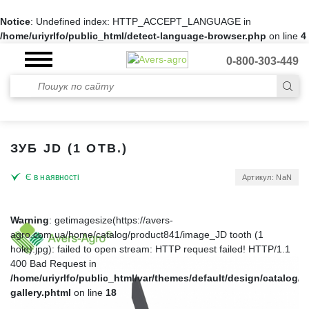
Notice
: Undefined index: HTTP_ACCEPT_LANGUAGE in
/home/uriyrlfo/public_html/detect-language-browser.php
on line
4
0-800-303-449
ЗУБ JD (1 ОТВ.)
Є в наявності
Артикул: NaN
Warning
: getimagesize(https://avers-
agro.com.ua/home/catalog/product841/image_JD tooth (1
hole).jpg): failed to open stream: HTTP request failed! HTTP/1.1
400 Bad Request in
/home/uriyrlfo/public_html/var/themes/default/design/catalog/p
gallery.phtml
on line
18