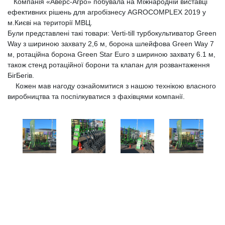
Компанія «Аверс-Агро» побувала на Міжнародній виставці
ефективних рішень для агробізнесу AGROCOMPLEX 2019 у
м.Києві на території МВЦ.
Були представлені такі товари: Verti-till турбокультиватор Green
Way з шириною захвату 2,6 м, борона шлейфова Green Way 7
м, ротаційна борона Green Star Euro з шириною захвату 6.1 м,
також стенд ротаційної борони та клапан для розвантаження
БігБегів.
Кожен мав нагоду ознайомитися з нашою технікою власного
виробництва та поспілкуватися з фахівцями компанії.