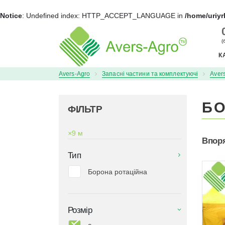
Notice
: Undefined index: HTTP_ACCEPT_LANGUAGE in
/home/uriyr
+
(
К
Avers-Agro
Запасні частини та комплектуючі
Aver
БО
ФІЛЬТР
×
9 м
Впор
Тип
Борона ротаційна
Розмір