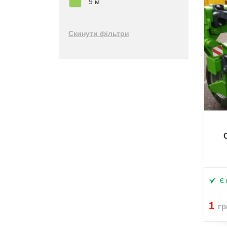
9 м
Скинути фільтри
Є 
1
гр