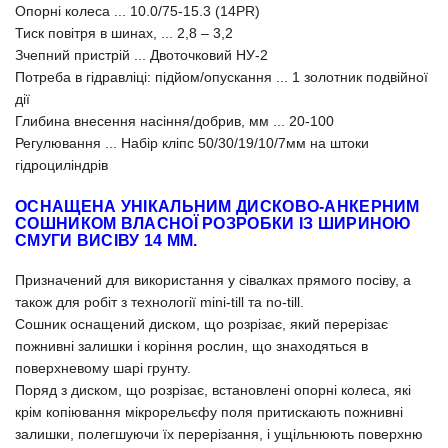
Опорні колеса ... 10.0/75-15.3 (14PR)
Тиск повітря в шинах, ... 2,8 – 3,2
Зчепний пристрій ... Двоточковий НУ-2
Потреба в гідравліці: підйом/опускання ... 1 золотник подвійної
дії
Глибина внесення насіння/добрив, мм ... 20-100
Регулювання ... Набір кліпс 50/30/19/10/7мм на штоки
гідроциліндрів
ОСНАЩЕНА УНІКАЛЬНИМ ДИСКОВО-АНКЕРНИМ
СОШНИКОМ ВЛАСНОЇ РОЗРОБКИ ІЗ ШИРИНОЮ
СМУГИ ВИСІВУ 14 ММ.
Призначений для використання у сівалках прямого посіву, а
також для робіт з технології mini-till та no-till.
Сошник оснащений диском, що розрізає, який перерізає
пожнивні залишки і коріння рослин, що знаходяться в
поверхневому шарі грунту.
Поряд з диском, що розрізає, встановлені опорні колеса, які
крім копіювання мікрорельєфу поля притискають пожнивні
залишки, полегшуючи їх перерізання, і ущільнюють поверхню