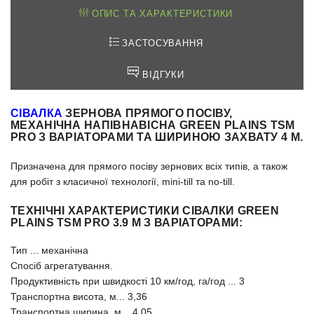
ОПИС ТА ХАРАКТЕРИСТИКИ
ЗАСТОСУВАННЯ
ВІДГУКИ
СІВАЛКА
ЗЕРНОВА ПРЯМОГО ПОСІВУ,
МЕХАНІЧНА НАПІВНАВІСНА GREEN PLAINS TSM
PRO З ВАРІАТОРАМИ ТА ШИРИНОЮ ЗАХВАТУ 4 М.
Призначена для прямого посіву зернових всіх типів, а також
для робіт з класичної технології, mini-till та no-till.
ТЕХНІЧНІ ХАРАКТЕРИСТИКИ СІВАЛКИ GREEN
PLAINS TSM PRO 3.9 М З ВАРІАТОРАМИ:
Тип ... механічна
Спосіб агрегатування.
Продуктивність при швидкості 10 км/год, га/год ... 3
Транспортна висота, м... 3,36
Транспортна ширина, м... 4,05