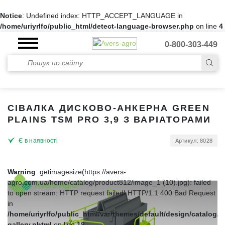
Notice
: Undefined index: HTTP_ACCEPT_LANGUAGE in
/home/uriyrlfo/public_html/detect-language-browser.php
on line
4
0-800-303-449
СІВАЛКА ДИСКОВО-АНКЕРНА GREEN
PLAINS TSM PRO 3,9 З ВАРІАТОРАМИ
Є в наявності
Артикул: 8028
Warning
: getimagesize(https://avers-
agro.com.ua/home/catalog/product812/image_1 (10).jpg): failed
to open stream: HTTP request failed! HTTP/1.1 400 Bad Request
in
/home/uriyrlfo/public_html/var/themes/default/design/catalog/p
gallery.phtml
on line
18