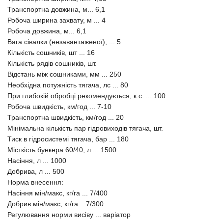
Транспортна довжина, м... 6,1
Робоча ширина захвату, м ... 4
Робоча довжина, м... 6,1
Вага сівалки (незавантаженої), ... 5
Кількість сошників, шт ... 16
Кількість рядів сошників, шт.
Відстань між сошниками, мм ... 250
Необхідна потужність тягача, лс ... 80
При глибокій обробці рекомендується, к.с. ... 100
Робоча швидкість, км/год ... 7-10
Транспортна швидкість, км/год ... 20
Мінімальна кількість пар гідровиходів тягача, шт.
Тиск в гідросистемі тягача, бар ... 180
Місткість бункера 60/40, л ... 1500
Насіння, л ... 1000
Добрива, л ... 500
Норма внесення:
Насіння мін/макс, кг/га ... 7/400
Добрив мін/макс, кг/га... 7/300
Регулювання норми висіву ... варіатор