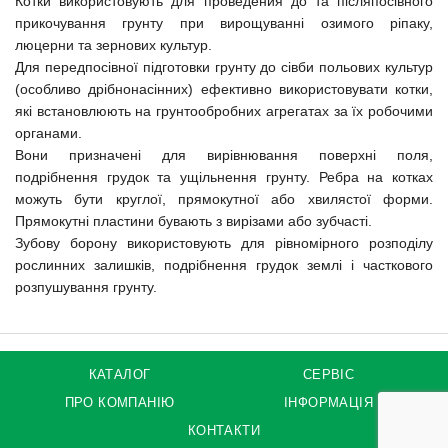
Котки використовують для проведения до та післяпосівного
прикочування грунту при вирощуванні озимого ріпаку,
люцерни та зернових культур.
Для передпосівної підготовки грунту до сівби польових культур
(особливо дрібнонасінних) ефективно використовувати котки,
які встановлюють на грунтообробних агрегатах за їх робочими
органами.
Вони призначені для вирівнювання поверхні поля,
подрібнення грудок та ущільнення грунту. Ребра на котках
можуть бути круглої, прямокутної або хвилястої форми.
Прямокутні пластини бувають з вирізами або зубчасті.
Зубову борону використовують для рівномірного розподілу
рослинних залишків, подрібнення грудок землі і часткового
розпушування грунту.
КАТАЛОГ
СЕРВІС
ПРО КОМПАНІЮ
ІНФОРМАЦІЯ
КОНТАКТИ