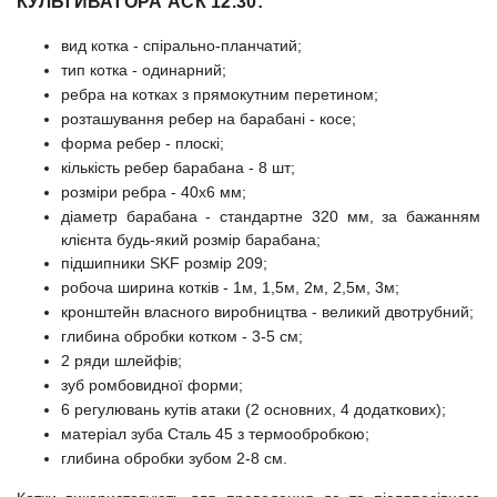
КУЛЬТИВАТОРА АСК 12.30:
вид котка - спірально-планчатий;
тип котка - одинарний;
ребра на котках з прямокутним перетином;
розташування ребер на барабані - косе;
форма ребер - плоскі;
кількість ребер барабана - 8 шт;
розміри ребра - 40х6 мм;
діаметр барабана - стандартне 320 мм, за бажанням
клієнта будь-який розмір барабана;
підшипники SKF розмір 209;
робоча ширина котків - 1м, 1,5м, 2м, 2,5м, 3м;
кронштейн власного виробництва - великий двотрубний;
глибина обробки котком - 3-5 см;
2 ряди шлейфів;
зуб ромбовидної форми;
6 регулювань кутів атаки (2 основних, 4 додаткових);
матеріал зуба Сталь 45 з термообробкою;
глибина обробки зубом 2-8 см.