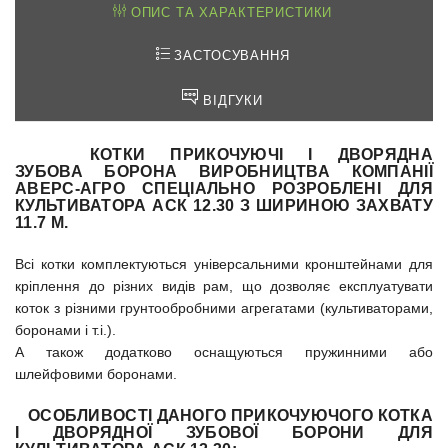
ОПИС ТА ХАРАКТЕРИСТИКИ
ЗАСТОСУВАННЯ
ВІДГУКИ
КОТКИ ПРИКОЧУЮЧІ
І
ДВОРЯДНА
ЗУБОВА БОРОНА
ВИРОБНИЦТВА КОМПАНІЇ
АВЕРС-АГРО СПЕЦІАЛЬНО РОЗРОБЛЕНІ ДЛЯ
КУЛЬТИВАТОРА АСК 12.30 З ШИРИНОЮ ЗАХВАТУ
11.7 М.
Всі котки комплектуються універсальними кронштейнами для
кріплення до різних видів рам, що дозволяє експлуатувати
коток з різними грунтообробними агрегатами (культиваторами,
боронами і т.і.).
А також додатково оснащуються пружинними або
шлейфовими боронами.
ОСОБЛИВОСТІ ДАНОГО ПРИКОЧУЮЧОГО КОТКА
І ДВОРЯДНОЇ ЗУБОВОЇ БОРОНИ ДЛЯ