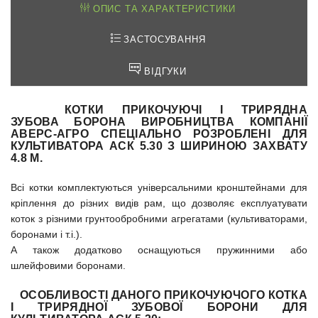
ОПИС ТА ХАРАКТЕРИСТИКИ
ЗАСТОСУВАННЯ
ВІДГУКИ
КОТКИ ПРИКОЧУЮЧІ
І
ТРИРЯДНА
ЗУБОВА БОРОНА
ВИРОБНИЦТВА КОМПАНІЇ
АВЕРС-АГРО СПЕЦІАЛЬНО РОЗРОБЛЕНІ ДЛЯ
КУЛЬТИВАТОРА АСК 5.30 З ШИРИНОЮ ЗАХВАТУ
4.8 М.
Всі котки комплектуються універсальними кронштейнами для
кріплення до різних видів рам, що дозволяє експлуатувати
коток з різними грунтообробними агрегатами (культиваторами,
боронами і т.і.).
А також додатково оснащуються пружинними або
шлейфовими боронами.
ОСОБЛИВОСТІ ДАНОГО ПРИКОЧУЮЧОГО КОТКА
І ТРИРЯДНОЇ ЗУБОВОЇ БОРОНИ ДЛЯ