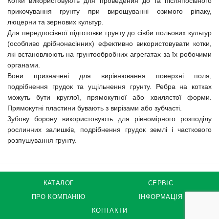
Котки використовують для проведения до та післяпосівного
прикочування грунту при вирощуванні озимого ріпаку,
люцерни та зернових культур.
Для передпосівної підготовки грунту до сівби польових культур
(особливо дрібнонасінних) ефективно використовувати котки,
які встановлюють на грунтообробних агрегатах за їх робочими
органами.
Вони призначені для вирівнювання поверхні поля,
подрібнення грудок та ущільнення грунту. Ребра на котках
можуть бути круглої, прямокутної або хвилястої форми.
Прямокутні пластини бувають з вирізами або зубчасті.
Зубову борону використовують для рівномірного розподілу
рослинних залишків, подрібнення грудок землі і часткового
розпушування грунту.
КАТАЛОГ
СЕРВІС
ПРО КОМПАНІЮ
ІНФОРМАЦІЯ
КОНТАКТИ