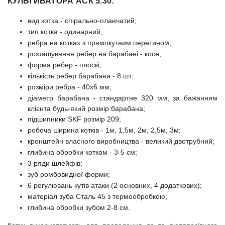
КУЛЬТИВАТОРА АСК 5.30:
вид котка - спірально-планчатий;
тип котка - одинарний;
ребра на котках з прямокутним перетином;
розташування ребер на барабані - косе;
форма ребер - плоскі;
кількість ребер барабана - 8 шт;
розміри ребра - 40х6 мм;
діаметр барабана - стандартне 320 мм, за бажанням
клієнта будь-який розмір барабана;
підшипники SKF розмір 209;
робоча ширина котків - 1м, 1,5м, 2м, 2,5м, 3м;
кронштейн власного виробництва - великий двотрубний;
глибина обробки котком - 3-5 см;
3 ряди шлейфів;
зуб ромбовидної форми;
6 регулювань кутів атаки (2 основних, 4 додаткових);
матеріал зуба Сталь 45 з термообробкою;
глибина обробки зубом 2-8 см.