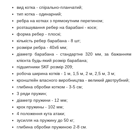
вид котка - спірально-планчатий;
тип котка - одинарний;
ребра на котках з прямокутним перетином;
розташування ребер на барабані - косе;
форма ребер - плоскі;
кількість ребер барабана - 8 шт;
розміри ребра - 40х6 мм;
діаметр барабана - стандартне 320 мм, за бажанням
клієнта будь-який розмір барабана;
підшипники SKF розмір 209;
робоча ширина котків - 1 м, 1,5 м, 2 м, 2,5 м, 3 м;
кронштейн власного виробництва - великий двотрубний;
глибина обробки котком - 3-5 см;
3 ряди пружин;
діаметр пружини - 12 мм;
крок пружины - 102 мм;
4 положення кута атаки;
зусилля на пружину до 50 кг;
глибина обробки пружиною 2-8 см.