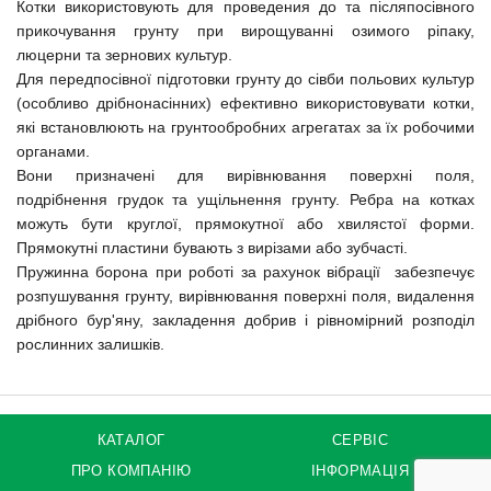
Котки використовують для проведения до та післяпосівного
прикочування грунту при вирощуванні озимого ріпаку,
люцерни та зернових культур.
Для передпосівної підготовки грунту до сівби польових культур
(особливо дрібнонасінних) ефективно використовувати котки,
які встановлюють на грунтообробних агрегатах за їх робочими
органами.
Вони призначені для вирівнювання поверхні поля,
подрібнення грудок та ущільнення грунту. Ребра на котках
можуть бути круглої, прямокутної або хвилястої форми.
Прямокутні пластини бувають з вирізами або зубчасті.
Пружинна борона при роботі за рахунок вібрації забезпечує
розпушування грунту, вирівнювання поверхні поля, видалення
дрібного бур'яну, закладення добрив і рівномірний розподіл
рослинних залишків.
КАТАЛОГ
СЕРВІС
ПРО КОМПАНІЮ
ІНФОРМАЦІЯ