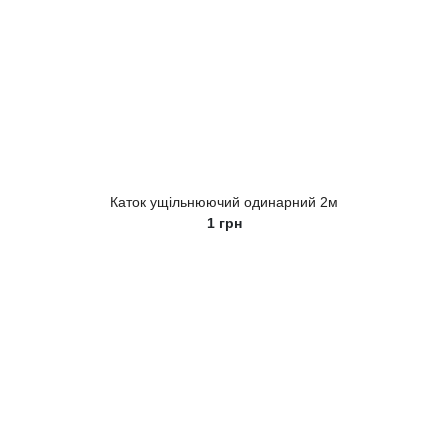
Каток ущільнюючий одинарний 2м
1
грн