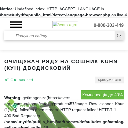
Notice
: Undefined index: HTTP_ACCEPT_LANGUAGE in
/home/uriyrlfo/public_html/detect-language-browser.php
on line
4
0-800-303-449
ОЧИЩУВАЧ РЯДУ НА СОШНИК KUHN
(КУН) ДВОДИСКОВИЙ
Є в наявності
Артикул: 10400
Компенсація до 40%
Warning
: getimagesize(https://avers-
agro.com.ua/home/catalog/product457/image_Row_cleaner_Khun_
(1).jpg): failed to open stream: HTTP request failed! HTTP/1.1
400 Bad Request in
/home/uriyrlfo/public_html/var/themes/default/design/catalog/p
gallery.phtml
on line
18