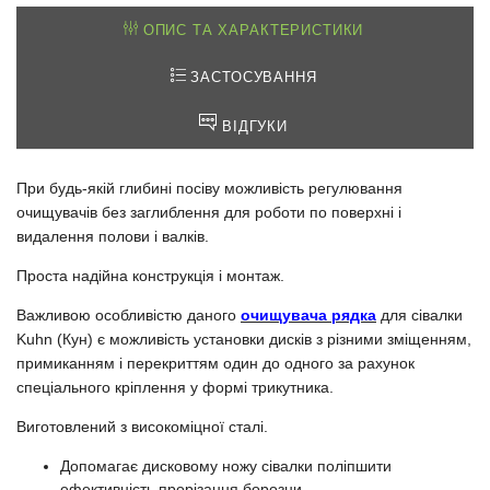
ОПИС ТА ХАРАКТЕРИСТИКИ
ЗАСТОСУВАННЯ
ВІДГУКИ
При будь-якій глибині посіву можливість регулювання
очищувачів без заглиблення для роботи по поверхні і
видалення полови і валків.
Проста надійна конструкція і монтаж.
Важливою особливістю даного
очищувача рядка
для сівалки
Kuhn (Кун) є можливість установки дисків з різними зміщенням,
примиканням і перекриттям один до одного за рахунок
спеціального кріплення у формі трикутника.
Виготовлений з високоміцної сталі.
Допомагає дисковому ножу сівалки поліпшити
ефективність прорізання борозни.