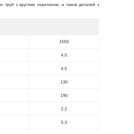
их труб з круглим перетином, а також деталей з
1550
4.0
4.5
130
190
2.2
5.3