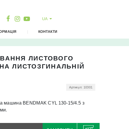
EN
DE
UA
FR
ОРМАЦІЯ
|
КОНТАКТИ
АТЕРІАЛИ ДЛЯ СКАЧУВАННЯ
ОВИНИ
ВАННЯ ЛИСТОВОГО
ІДЕО
 НА ЛИСТОЗГИНАЛЬНІЙ
ПЛАТА І ДОСТАВКА
УБЛІЧНИЙ ДОГОВІР - ОФЕРТА
АРАНТІЯ
Артикул: 10301
на машина BENDMAK CYL 130-15/4.5 з
ми.