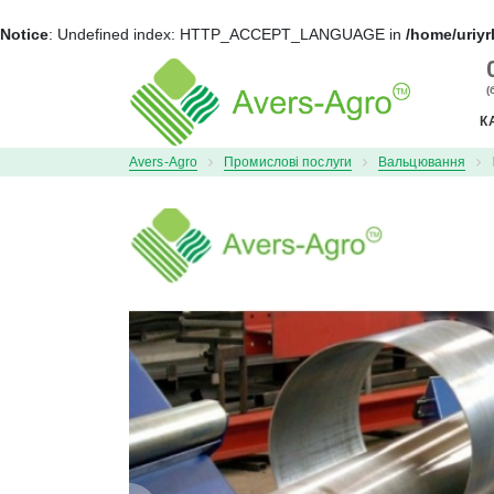
Notice
: Undefined index: HTTP_ACCEPT_LANGUAGE in
/home/uriyr
+
(
К
Avers-Agro
Промислові послуги
Вальцювання