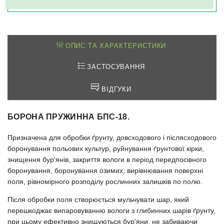
ОПИС ТА ХАРАКТЕРИСТИКИ
ЗАСТОСУВАННЯ
ВІДГУКИ
БОРОНА ПРУЖИННА БПС-18.
Призначена для обробки ґрунту, довсходового і післясходового
боронування польових культур, руйнування ґрунтової кірки,
знищення бур'янів, закриття вологи в період передпосівного
боронування, боронування озимих, вирівнювання поверхні
поля, рівномірного розподілу рослинних залишків по полю.
Після обробки поля створюється мульчувати шар, який
перешкоджає випаровуванню вологи з глибинних шарів ґрунту,
при цьому ефективно знищуються бур'яни, не забиваючи