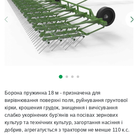
Борона пружинна 18 м - призначена для
вирівнювання поверхні поля, руйнування грунтової
кірки, крошения грудок, знищення і вичісування
слабко укорінених бур'янів на посівах зернових
культур та технічних культур, загортання насіння і
добрив, агрегатується з трактором не менше 110 к.с.