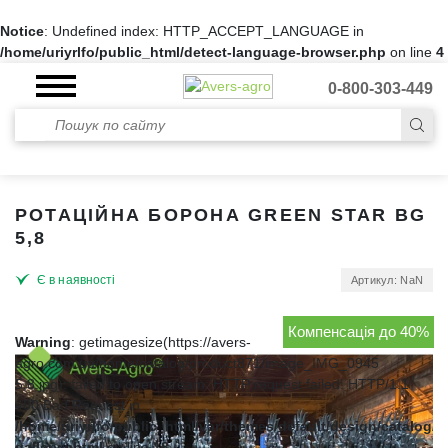
Notice
: Undefined index: HTTP_ACCEPT_LANGUAGE in
/home/uriyrlfo/public_html/detect-language-browser.php
on line
4
0-800-303-449
РОТАЦІЙНА БОРОНА GREEN STAR BG
5,8
Є в наявності
Артикул: NaN
Компенсація до 40%
Warning
: getimagesize(https://avers-
agro.com.ua/home/catalog/product871/image_IMG_0945
5,8.jpg): failed to open stream: HTTP request failed! HTTP/1.1
400 Bad Request in
/home/uriyrlfo/public_html/var/themes/default/design/catalog/p
gallery.phtml
on line
18