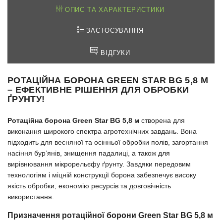
ОПИС ТА ХАРАКТЕРИСТИКИ
ЗАСТОСУВАННЯ
ВІДГУКИ
РОТАЦІЙНА БОРОНА
GREEN STAR BG 5,8 М
– ЕФЕКТИВНЕ РІШЕННЯ ДЛЯ ОБРОБКИ
ҐРУНТУ!
Ротаційна борона Green Star BG 5,8 м
створена для
виконання широкого спектра агротехнічних завдань. Вона
підходить для весняної та осінньої обробки полів, загортання
насіння бур’янів, знищення падалиці, а також для
вирівнювання мікрорельєфу ґрунту. Завдяки передовим
технологіям і міцній конструкції борона забезпечує високу
якість обробки, економію ресурсів та довговічність
використання.
Призначення ротаційної борони
Green Star BG 5,8 м