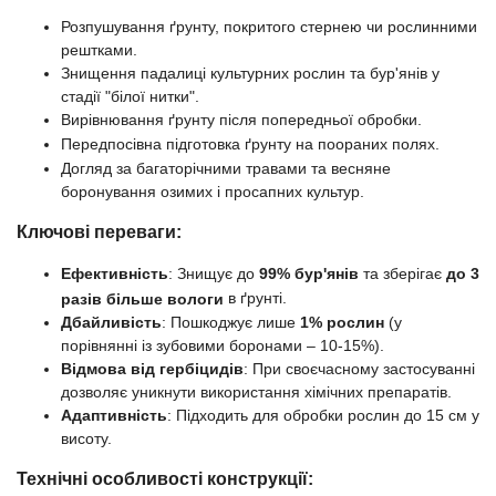
Розпушування ґрунту, покритого стернею чи рослинними
рештками.
Знищення падалиці культурних рослин та бур'янів у
стадії "білої нитки".
Вирівнювання ґрунту після попередньої обробки.
Передпосівна підготовка ґрунту на поораних полях.
Догляд за багаторічними травами та весняне
боронування озимих і просапних культур.
Ключові переваги:
Ефективність
: Знищує до
99% бур'янів
та зберігає
до 3
в ґрунті.
разів більше вологи
Дбайливість
: Пошкоджує лише
1% рослин
(у
порівнянні із зубовими боронами – 10-15%).
Відмова від гербіцидів
: При своєчасному застосуванні
дозволяє уникнути використання хімічних препаратів.
Адаптивність
: Підходить для обробки рослин до 15 см у
висоту.
Технічні особливості конструкції: