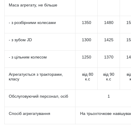
Маса агрегату, не більше
- з розбірними колесами
1350
1480
15
- з зубом JD
1300
1425
15
- з цільним колесом
1250
1370
14
Агрегатується з тракторами,
від 80
від 90
ві
класу
к.с
к.с
Обслуговуючий персонал, осіб
1
Спосіб агрегатування
На трьохточкове навішува