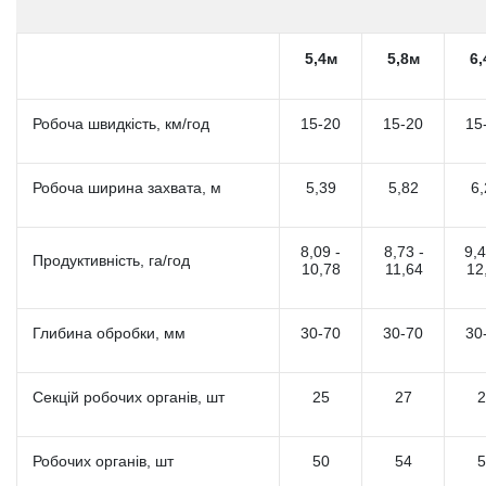
5,4м
5,8м
6,
Робоча швидкість, км/год
15-20
15-20
15
Робоча ширина захвата, м
5,39
5,82
6,
8,09 -
8,73 -
9,4
Продуктивність, га/год
10,78
11,64
12
Глибина обробки, мм
30-70
30-70
30
Секцій робочих органів, шт
25
27
2
Робочих органів, шт
50
54
5