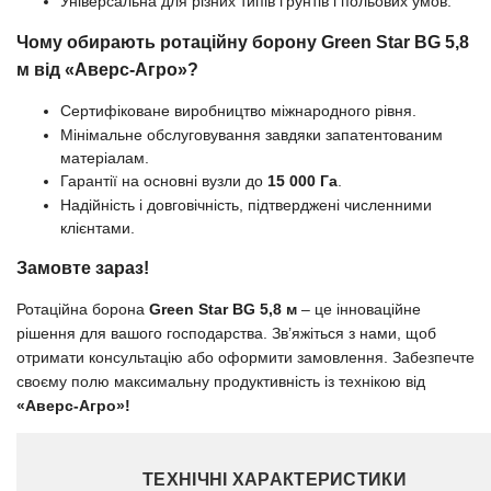
Універсальна для різних типів ґрунтів і польових умов.
Чому обирають ротаційну борону Green Star BG 5,8
м від «Аверс-Агро»?
Сертифіковане виробництво міжнародного рівня.
Мінімальне обслуговування завдяки запатентованим
матеріалам.
Гарантії на основні вузли до
15 000 Га
.
Надійність і довговічність, підтверджені численними
клієнтами.
Замовте зараз!
Ротаційна борона
Green Star BG 5,8 м
– це інноваційне
рішення для вашого господарства. Зв’яжіться з нами, щоб
отримати консультацію або оформити замовлення. Забезпечте
своєму полю максимальну продуктивність із технікою від
«Аверс-Агро»!
ТЕХНІЧНІ ХАРАКТЕРИСТИКИ