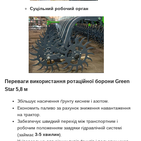
Суцільний робочий орган
Переваги використання ротаційної борони Green
Star 5,8 м
Збільшує насичення ґрунту киснем і азотом.
Економить паливо за рахунок зниження навантаження
на трактор.
Забезпечує швидкий перехід між транспортним і
робочим положенням завдяки гідравлічній системі
3-5 хвилин
(займає
).