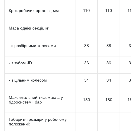
Крок робочих органів , мм
110
110
1
Маса однієї секції, кг
- з розбірними колесами
38
38
3
- з зубом JD
36
36
3
- з цільним колесом
34
34
3
Максимальний тиск масла у
180
180
1
гідросистемі, бар
Габаритні розміри у робочому
положенні: