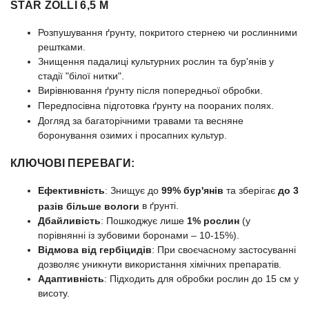
STAR ZOLLI 6,5 М
Розпушування ґрунту, покритого стернею чи рослинними
рештками.
Знищення падалиці культурних рослин та бур'янів у
стадії "білої нитки".
Вирівнювання ґрунту після попередньої обробки.
Передпосівна підготовка ґрунту на поораних полях.
Догляд за багаторічними травами та весняне
боронування озимих і просапних культур.
КЛЮЧОВІ ПЕРЕВАГИ:
Ефективність
: Знищує до
99% бур'янів
та зберігає
до 3
в ґрунті.
разів більше вологи
Дбайливість
: Пошкоджує лише
1% рослин
(у
порівнянні із зубовими боронами – 10-15%).
Відмова від гербіцидів
: При своєчасному застосуванні
дозволяє уникнути використання хімічних препаратів.
Адаптивність
: Підходить для обробки рослин до 15 см у
висоту.