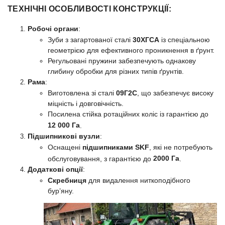
ТЕХНІЧНІ ОСОБЛИВОСТІ КОНСТРУКЦІЇ:
Робочі органи
:
Зуби з загартованої сталі
30ХГСА
із спеціальною
геометрією для ефективного проникнення в ґрунт.
Регульовані пружини забезпечують однакову
глибину обробки для різних типів ґрунтів.
Рама
:
Виготовлена зі сталі
09Г2С
, що забезпечує високу
міцність і довговічність.
Посилена стійка ротаційних коліс із гарантією до
12 000 Га
.
Підшипникові вузли
:
Оснащені
підшипниками SKF
, які не потребують
2000 Га
обслуговування, з гарантією до
.
Додаткові опції
:
Скребниця
для видалення ниткоподібного
бур’яну.