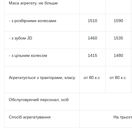
Маса агрегату, не більше
- з розбірними колесами
1510
1590
- з зубом JD
1460
1535
- з цільним колесом
1415
1480
Агрегатується з тракторами, класу
от 80 к.с
от 80 к.с
Обслуговуючий персонал, осіб
Спосіб агрегатування
На трьохт