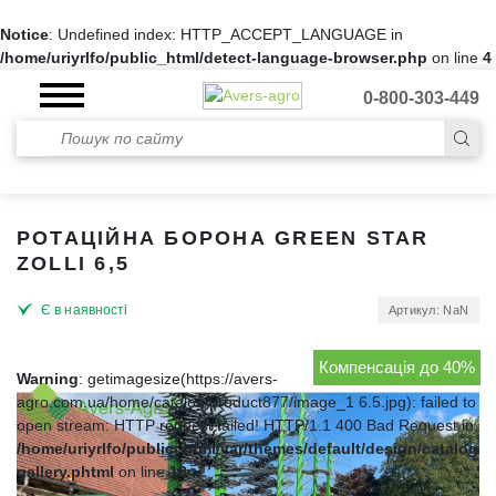
Notice
: Undefined index: HTTP_ACCEPT_LANGUAGE in
/home/uriyrlfo/public_html/detect-language-browser.php
on line
4
0-800-303-449
РОТАЦІЙНА БОРОНА GREEN STAR
ZOLLI 6,5
Є в наявності
Артикул: NaN
Компенсація до 40%
Warning
: getimagesize(https://avers-
agro.com.ua/home/catalog/product877/image_1 6.5.jpg): failed to
open stream: HTTP request failed! HTTP/1.1 400 Bad Request in
/home/uriyrlfo/public_html/var/themes/default/design/catalog/p
gallery.phtml
on line
18