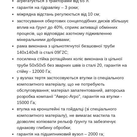
агрегатується з тракторами від 65 л.
гарантія на гідравліку – 3 роки;
міжрядна відстань регулюється від 10 см;
застосування обертових сонцеподібних дисків збільшує
вплив на ґрунт до 40%, сприяє активації обмінних
процесів, що відповідає азотному підживленню
мінеральними добривами;
рама виконана з цільнотягнутої безшовної труби
140х140х8 із сталі 09Г2С;
посилена стійка ротаційних коліс виконана із цільної
труби 50х50х5 без зварних швів із сталі 20, гарантія на
стійку - 12000 Га;
у вузлах тертя застосовуються втулки із спеціального
композитного матеріалу, що не потребують
обслуговування; матеріал запатентований, авторська
розробка компанії "Аверс-Агро", гарантія на втулки -
15000 Га;
втулка на кронштейні та гойдалці (зі спеціального
композитного матеріалу), не вимагає мастила та
дозволяє копіювати рельєф ґрунту та забезпечує
однакову глибину обробки;
гарантія на підшипниковий вузол – 2000 га;