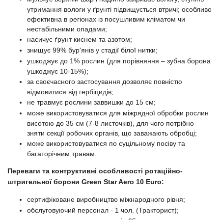
утримання вологи у ґрунті підвищується втричі; особливо
ефективна в регіонах із посушливим кліматом чи
нестабільними опадами;
насичує ґрунт киснем та азотом;
знищує 99% бур'янів у стадії білої нитки;
ушкоджує до 1% рослин (для порівняння – зубна борона
ушкоджує 10-15%);
за своєчасного застосування дозволяє повністю
відмовитися від гербіцидів;
не травмує рослини заввишки до 15 см;
може використовуватися для міжрядної обробки рослин
висотою до 35 см (7-8 листочків), для чого потрібно
зняти секції робочих органів, що заважають обробці;
може використовуватися по суцільному посіву та
багаторічним травам.
Переваги та контруктивні особливості ротаційно-
штригельної борони Green Star Aero 10 Euro:
сертифіковане виробництво міжнародного рівня;
обслуговуючий персонал - 1 чол. (Тракторист);