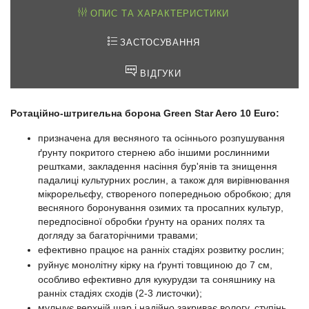
ОПИС ТА ХАРАКТЕРИСТИКИ
ЗАСТОСУВАННЯ
ВІДГУКИ
Ротаційно-штригельна борона Green Star Aero 10 Euro:
призначена для весняного та осіннього розпушування
ґрунту покритого стернею або іншими рослинними
рештками, закладення насіння бур'янів та знищення
падалиці культурних рослин, а також для вирівнювання
мікрорельєфу, створеного попередньою обробкою; для
весняного боронування озимих та просапних культур,
передпосівної обробки ґрунту на ораних полях та
догляду за багаторічними травами;
ефективно працює на ранніх стадіях розвитку рослин;
руйнує монолітну кірку на ґрунті товщиною до 7 см,
особливо ефективно для кукурудзи та соняшнику на
ранніх стадіях сходів (2-3 листочки);
мульчує верхній шар і надійно закриває вологу, ступінь