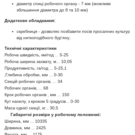
діаметр спиці робочого органу - 7 мм (можливе
збільшення діаметра до 8 та 10 мм)
Додаткове обладнання:
скребниця - дозволяє позбавити посів просапних культур
від ниткоподібного бур'яну;
Технічні характеристики
Робоча швидкість, км/год ... 5-25
Робоча ширина захвату, м... 10,05
Продуктивність, га/год ... 5-25,1
‚Глибина обробки, мм ... 0-30
Секцій робочих органів, ... 34
Робочих органів, ... 68
Крок робочих органів , мм ... 150
Кут нахилу, з кроком 5 градусів... 0-30
Маса однієї секції, кг... 30,5
Габаритні розміри у робочому положенні:
Ширина, мм ... 10335
Довжина, мм ... 2425
Висота, мм ... 1175